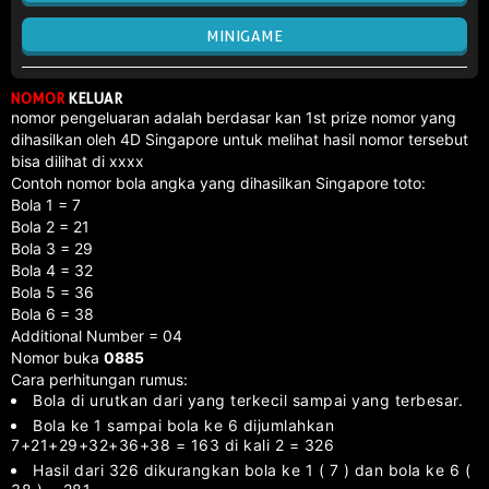
MINIGAME
NOMOR
KELUAR
nomor pengeluaran adalah berdasar kan 1st prize nomor yang
dihasilkan oleh 4D Singapore untuk melihat hasil nomor tersebut
bisa dilihat di xxxx
Contoh nomor bola angka yang dihasilkan Singapore toto:
Bola 1 = 7
Bola 2 = 21
Bola 3 = 29
Bola 4 = 32
Bola 5 = 36
Bola 6 = 38
Additional Number = 04
Nomor buka
0885
Cara perhitungan rumus:
Bola di urutkan dari yang terkecil sampai yang terbesar.
Bola ke 1 sampai bola ke 6 dijumlahkan
7+21+29+32+36+38 = 163 di kali 2 = 326
Hasil dari 326 dikurangkan bola ke 1 ( 7 ) dan bola ke 6 (