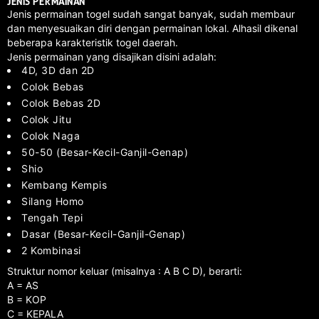
JENIS
PERMAINAN
Jenis permainan togel sudah sangat banyak, sudah membaur
dan menyesuaikan diri dengan permainan lokal. Alhasil dikenal
beberapa karakteristik togel daerah.
Jenis permainan yang disajikan disini adalah:
4D, 3D dan 2D
Colok Bebas
Colok Bebas 2D
Colok Jitu
Colok Naga
50-50 (Besar-Kecil-Ganjil-Genap)
Shio
Kembang Kempis
Silang Homo
Tengah Tepi
Dasar (Besar-Kecil-Ganjil-Genap)
2 Kombinasi
Struktur nomor keluar (misalnya : A B C D), berarti:
A = AS
B = KOP
C = KEPALA